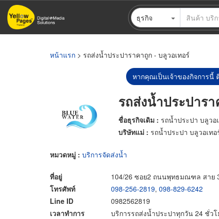
ข้าม
ธุรกิจ
ไป
ยัง
เนื้อหา
หลัก
หน้าแรก
> รถส่งน้ำประปาราคาถูก - บลูวอเทอร์
หากคุณเป็นเจ้าของกิจการนี้ ต
รถส่งน้ำประปาราค
ชื่อธุรกิจเดิม :
รถน้ำประปา บลูวอเ
บริษัทแม่ :
รถน้ำประปา บลูวอเทอร
หมวดหมู่ :
บริการจัดส่งน้ำ
ที่อยู่
104/26 ซอย2 ถนนพุทธมณฑล สาย 3
โทรศัพท์
098-256-2819
,
098-829-6242
Line ID
0982562819
เวลาทำการ
บริการรถส่งน้ำประปาทุกวัน 24 ชั่วโ