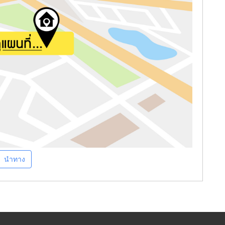
นำทาง